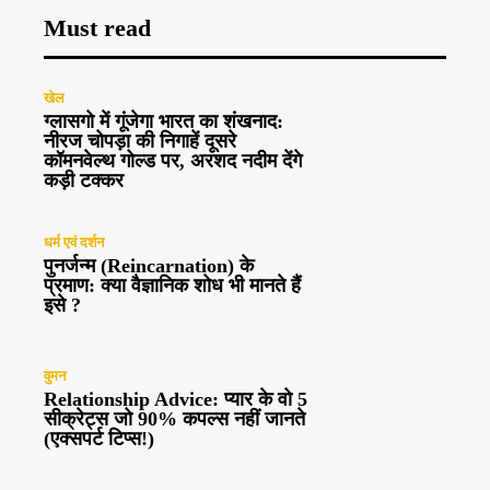
Must read
खेल
ग्लासगो में गूंजेगा भारत का शंखनाद:
नीरज चोपड़ा की निगाहें दूसरे
कॉमनवेल्थ गोल्ड पर, अरशद नदीम देंगे
कड़ी टक्कर
धर्म एवं दर्शन
पुनर्जन्म (Reincarnation) के
प्रमाण: क्या वैज्ञानिक शोध भी मानते हैं
इसे ?
वुमन
Relationship Advice: प्यार के वो 5
सीक्रेट्स जो 90% कपल्स नहीं जानते
(एक्सपर्ट टिप्स!)