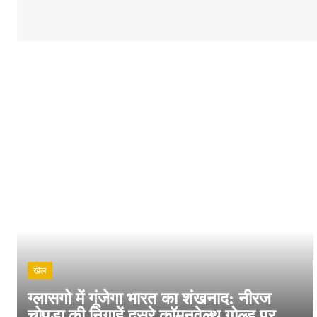
खेल
ग्लासगो में गूंजेगा भारत का शंखनाद: नीरज
चोपड़ा की निगाहें दूसरे कॉमनवेल्थ गोल्ड पर,