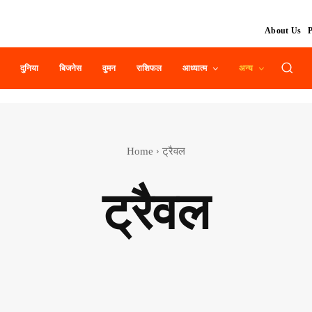
About Us
P
दुनिया
बिजनेस
वुमन
राशिफल
आध्यात्म
अन्य
Home
ट्रैवल
ट्रैवल
I एवं टेक्नॉलाजी
Food
Latest News
Music
News