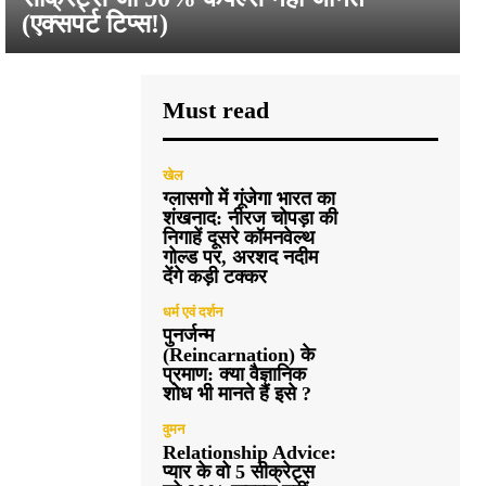
(एक्सपर्ट टिप्स!)
Must read
खेल
ग्लासगो में गूंजेगा भारत का
शंखनाद: नीरज चोपड़ा की
निगाहें दूसरे कॉमनवेल्थ
गोल्ड पर, अरशद नदीम
देंगे कड़ी टक्कर
धर्म एवं दर्शन
पुनर्जन्म
(Reincarnation) के
प्रमाण: क्या वैज्ञानिक
शोध भी मानते हैं इसे ?
वुमन
Relationship Advice:
प्यार के वो 5 सीक्रेट्स