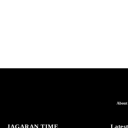
About
JAGARAN TIME
Lates