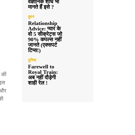
वैज्ञानिक शोध भी
मानते हैं इसे ?
वुमन
Relationship
Advice: प्यार के
वो 5 सीक्रेट्स जो
90% कपल्स नहीं
जानते (एक्सपर्ट
टिप्स!)
दुनिया
Farewell to
Royal Train:
र की
अब नहीं दौड़ेगी
 इस
शाही रेल !
 और
की