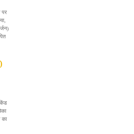
स पर
या,
र्जन)
पित
)
केंड
िका
स का