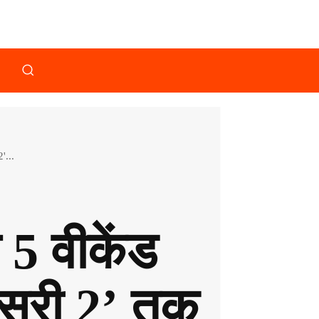
'...
 वीकेंड
ेसरी 2’ तक