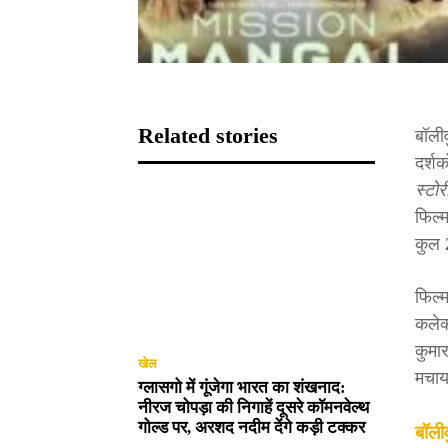
Related stories
बॉली
दर्शक
स्टो
फिल्
कुल
फिल्
कलेक्
कुमा
खेल
मचाय
ग्लासगो में गूंजेगा भारत का शंखनाद:
नीरज चोपड़ा की निगाहें दूसरे कॉमनवेल्थ
गोल्ड पर, अरशद नदीम देंगे कड़ी टक्कर
बॉली