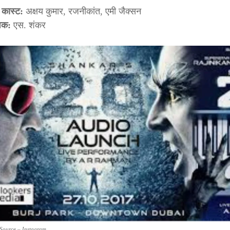
 कास्ट:
अक्षय कुमार, रजनीकांत, एमी जैक्सन
ेशक:
एस. शंकर
Source – Instagram