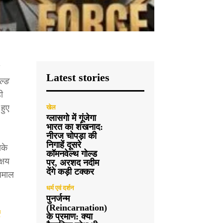
Latest stories
ल्ड
ी
हुए
खेल
ग्लासगो में गूंजेगा
भारत का शंखनाद:
नीरज चोपड़ा की
निगाहें दूसरे
सके
कॉमनवेल्थ गोल्ड
्षय
पर, अरशद नदीम
देंगे कड़ी टक्कर
 धमाल
धर्म एवं दर्शन
पुनर्जन्म
(Reincarnation)
के प्रमाण: क्या