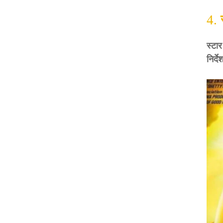
4.
स्टार
निर्द