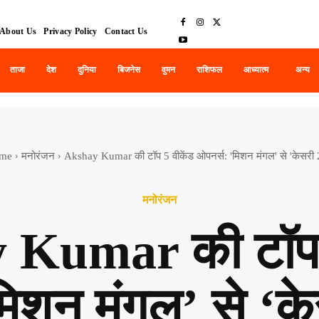
About Us
Privacy Policy
Contact Us
ताजा
देश
दुनिया
बिजनेस
वुमन
राशिफल
आध्यात्म
अन्य
me
मनोरंजन
Akshay Kumar की टॉप 5 वीकेंड ओपनर्स: 'मिशन मंगल' से 'केसरी 2
मनोरंजन
 Kumar की टॉप 5
मिशन मंगल’ से ‘क